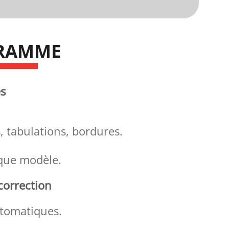
RAMME
es
, tabulations, bordures.
 que modèle.
correction
automatiques.