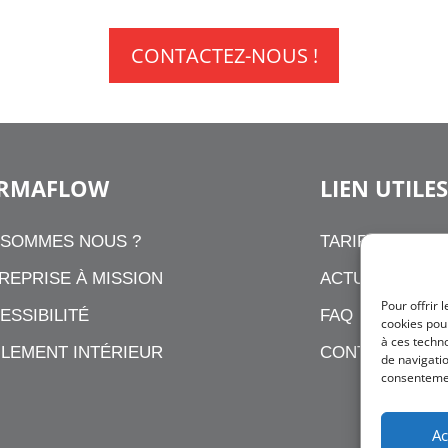
CONTACTEZ-NOUS !
RMAFLOW
LIEN UTILES
 SOMMES NOUS ?
TARIFS
REPRISE À MISSION
ACTUALITÉS
Pour offrir 
ESSIBILITÉ
FAQ
cookies pour
à ces techn
LEMENT INTÉRIEUR
CONTACT
de navigatio
consentement
Ac