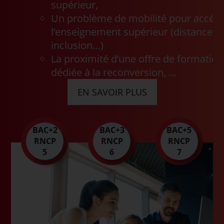
supérieur,
Un problème de mobilité pour accéde
l’enseignement supérieur (distance, c
inclusion…)
La proximité d’une offre de formation
dédiée à la reconversion, …
EN SAVOIR PLUS
BAC+2
BAC+3
BAC+5
RNCP
RNCP
RNCP
5
6
7