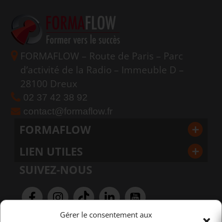
FORMAFLOW – Route de Paris – Parc
d’activité de la Radio – Immeuble D –
28100 Dreux
02 37 42 38 92
contact@formaflow.fr
FORMAFLOW
LIEN UTILES
SUIVEZ-NOUS
Gérer le consentement aux