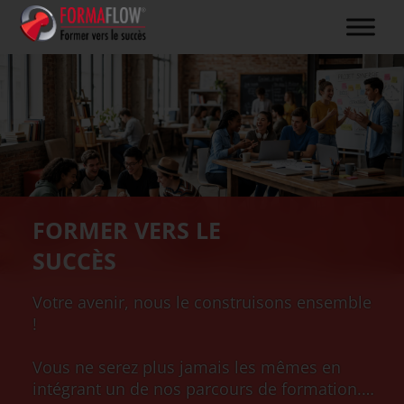
FORMER VERS LE
SUCCÈS
Votre avenir, nous le construisons ensemble
!
Vous ne serez plus jamais les mêmes en
intégrant un de nos parcours de formation.