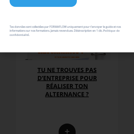
JUILLET
2026
Tes données sont collectées par FORMAFLOW uniquement pour t’envoyer le guide et nos
informations sur nos formations. Jamais revendues. Désinscription en 1 clic.
Politique de
.
confidentialité
TU NE TROUVES PAS
D’ENTREPRISE POUR
RÉALISER TON
ALTERNANCE ?
+