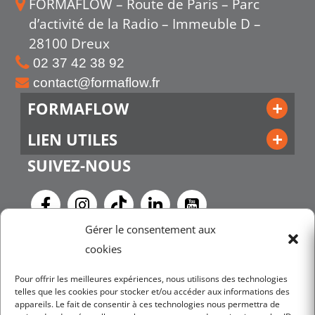
FORMAFLOW – Route de Paris – Parc
d’activité de la Radio – Immeuble D –
28100 Dreux
02 37 42 38 92
contact@formaflow.fr
FORMAFLOW
LIEN UTILES
SUIVEZ-NOUS
Gérer le consentement aux
NEWSLETTER
cookies
Pour offrir les meilleures expériences, nous utilisons des technologies
telles que les cookies pour stocker et/ou accéder aux informations des
JE M'INSCRIS
appareils. Le fait de consentir à ces technologies nous permettra de