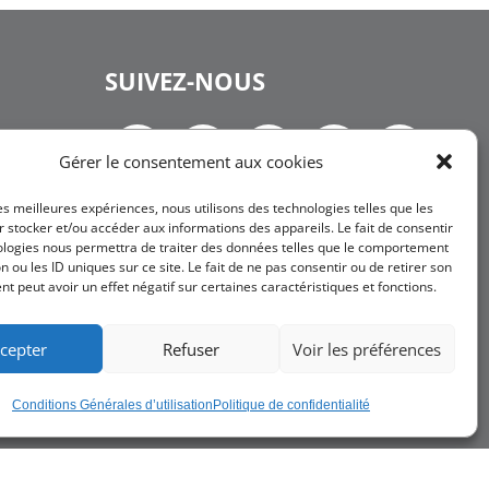
SUIVEZ-NOUS
Gérer le consentement aux cookies
les meilleures expériences, nous utilisons des technologies telles que les
NEWSLETTER
 stocker et/ou accéder aux informations des appareils. Le fait de consentir
ologies nous permettra de traiter des données telles que le comportement
n ou les ID uniques sur ce site. Le fait de ne pas consentir ou de retirer son
 peut avoir un effet négatif sur certaines caractéristiques et fonctions.
JE
M'INSCRIS
cepter
Refuser
Voir les préférences
Conditions Générales d’utilisation
Politique de confidentialité
ons Générales de Vente
Charte RGPD