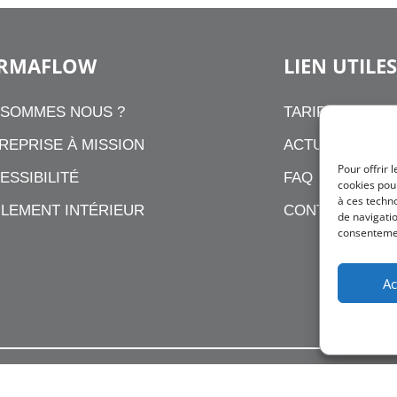
RMAFLOW
LIEN UTILES
 SOMMES NOUS ?
TARIFS
REPRISE À MISSION
ACTUALITÉS
Pour offrir 
ESSIBILITÉ
FAQ
cookies pour
à ces techn
LEMENT INTÉRIEUR
CONTACT
de navigatio
consentement
Ac
’utilisation
Politique de confidentialité
Conditi