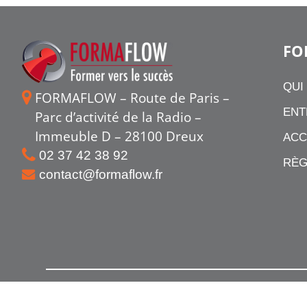
FO
QUI
FORMAFLOW – Route de Paris –
ENT
Parc d’activité de la Radio –
Immeuble D – 28100 Dreux
ACC
02 37 42 38 92
RÈG
contact@formaflow.fr
Mentions légales
Conditions Générales d