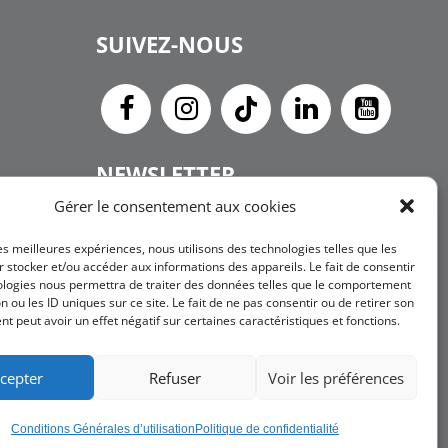
SUIVEZ-NOUS
NEWSLETTER
Gérer le consentement aux cookies
JE
les meilleures expériences, nous utilisons des technologies telles que les
M'INSCRIS
 stocker et/ou accéder aux informations des appareils. Le fait de consentir
ologies nous permettra de traiter des données telles que le comportement
n ou les ID uniques sur ce site. Le fait de ne pas consentir ou de retirer son
 peut avoir un effet négatif sur certaines caractéristiques et fonctions.
cepter
Refuser
Voir les préférences
ons Générales de Vente
Charte RGPD
Conditions Générales d’utilisation
Politique de confidentialité