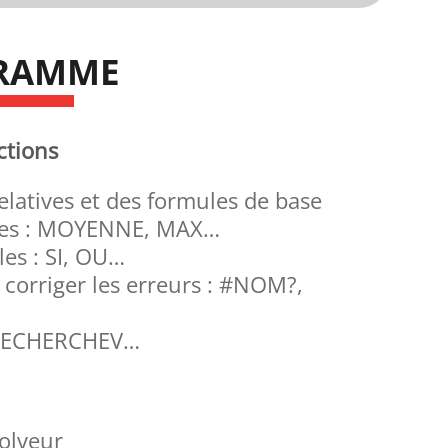
RAMME
ctions
elatives et des formules de base
iques : MOYENNE, MAX…
les : SI, OU…
 corriger les erreurs : #NOM?,
 : RECHERCHEV…
Solveur