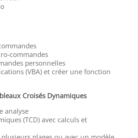
io
o-commandes
macro-commandes
mandes personnelles
ications (VBA) et créer une fonction
ableaux Croisés Dynamiques
ne analyse
iques (TCD) avec calculs et
 plusieurs plages ou avec un modèle