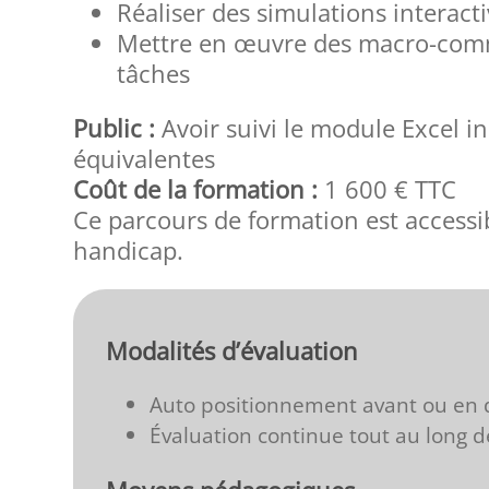
Réaliser des simulations interact
Mettre en œuvre des macro-comm
tâches
Public :
Avoir suivi le module Excel in
équivalentes
Coût de la formation :
1 600 € TTC
Ce parcours de formation est accessi
handicap.
Modalités d’évaluation
Auto positionnement avant ou en 
Évaluation continue tout au long d