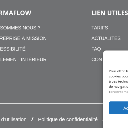
RMAFLOW
LIEN UTILES
 SOMMES NOUS ?
TARIFS
REPRISE À MISSION
ACTUALITÉS
ESSIBILITÉ
FAQ
LEMENT INTÉRIEUR
CONTACT
Pour offrir 
cookies pour
à ces techn
de navigatio
consentement
Ac
’utilisation
Politique de confidentialité
Conditi