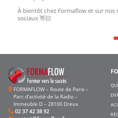
À bientôt chez Formaflow et sur nos
sociaux 👋🏻
F
QU
FORMAFLOW – Route de Paris –
ENT
Parc d’activité de la Radio –
Immeuble D – 28100 Dreux
ACC
02 37 42 38 92
RÈ