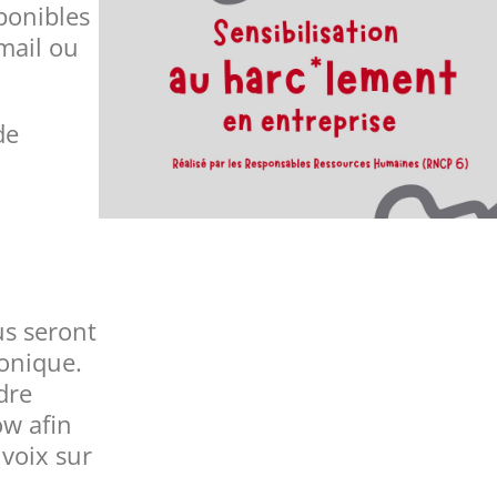
ponibles
mail ou
de
s seront
honique.
dre
w afin
voix sur