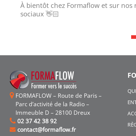
À bientôt chez Formaflow et sur nos
sociaux 👋🏻
F
QU
FORMAFLOW – Route de Paris –
ENT
Parc d’activité de la Radio –
Immeuble D – 28100 Dreux
ACC
02 37 42 38 92
RÈ
contact@formaflow.fr