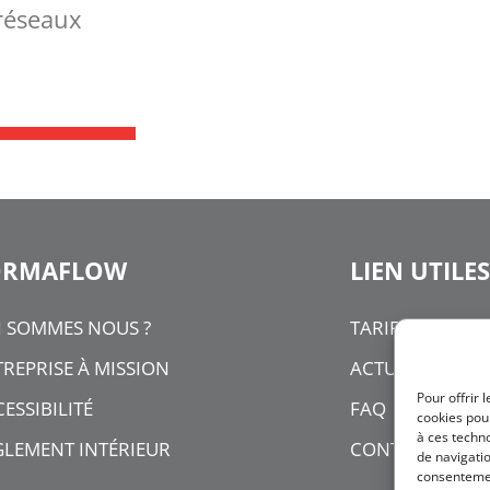
 réseaux
ORMAFLOW
LIEN UTILES
I SOMMES NOUS ?
TARIFS
REPRISE À MISSION
ACTUALITÉS
Pour offrir 
ESSIBILITÉ
FAQ
cookies pour
à ces techn
GLEMENT INTÉRIEUR
CONTACT
de navigatio
consentement