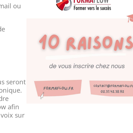
mail ou
de
s seront
honique.
dre
w afin
voix sur