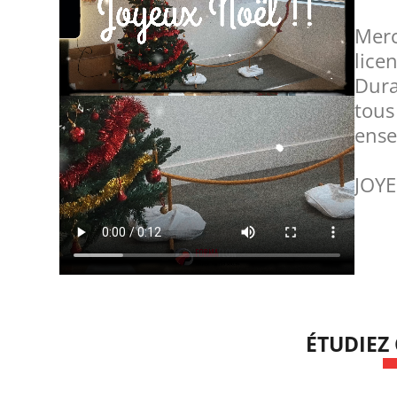
Merc
lice
Dura
tous
ense
JOYE
ÉTUDIEZ