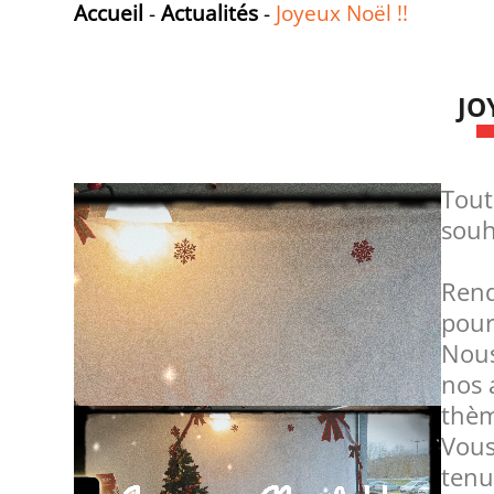
Accueil
-
Actualités
-
Joyeux Noël !!
JO
Tout
souh
Rend
pour
Nous
nos 
thèm
Vous
tenu