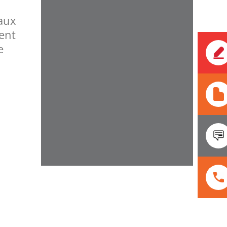
 aux
ent
e